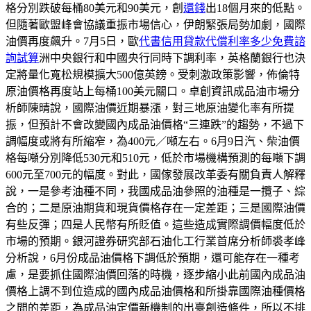
格分別跌破每桶80美元和90美元，創
還錢
出18個月來的低點。
但隨著歐盟峰會協議重振市場信心，伊朗緊張局勢加劇，國際
油價再度飆升。7月5日，歐
代書信用貸款代償利率多少免費諮
詢試算
洲中央銀行和中國央行同時下調利率，英格蘭銀行也決
定將量化寬松規模擴大500億英鎊。受刺激政策影響，佈倫特
原油價格再度站上每桶100美元關口。卓創資訊成品油市場分
析師陳晴說，國際油價近期暴漲，對三地原油變化率有所提
振，但預計不會改變國內成品油價格“三連跌”的趨勢，不過下
調幅度或將有所縮窄，為400元／噸左右。6月9日汽、柴油價
格每噸分別降低530元和510元，低於市場機構預測的每噸下調
600元至700元的幅度。對此，國傢發展改革委有關負責人解釋
說，一是參考油種不同，我國成品油參照的油種是一攬子、綜
合的；二是原油期貨和現貨價格存在一定差距；三是國際油價
有些反彈；四是人民幣有所貶值。這些造成實際調價幅度低於
市場的預期。銀河證券研究部石油化工行業首席分析師裘孝峰
分析說，6月份成品油價格下調低於預期，還可能存在一種考
慮，是要抓住國際油價回落的時機，逐步縮小此前國內成品油
價格上調不到位造成的國內成品油價格和所掛靠國際油種價格
之間的差距，為成品油定價新機制的出臺創造條件，所以不排