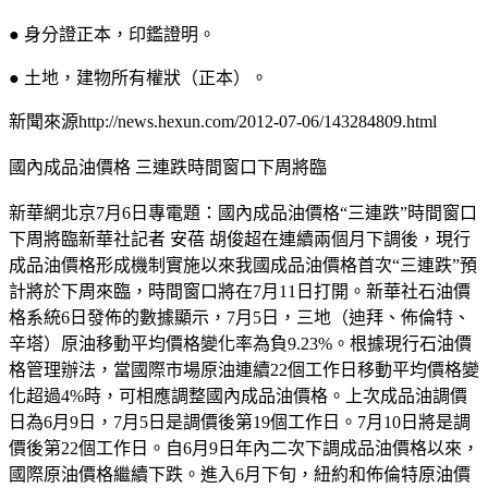
● 身分證正本，印鑑證明。
● 土地，建物所有權狀（正本）。
新聞來源http://news.hexun.com/2012-07-06/143284809.html
國內成品油價格 三連跌時間窗口下周將臨
新華網北京7月6日專電題：國內成品油價格“三連跌”時間窗口
下周將臨新華社記者 安蓓 胡俊超在連續兩個月下調後，現行
成品油價格形成機制實施以來我國成品油價格首次“三連跌”預
計將於下周來臨，時間窗口將在7月11日打開。新華社石油價
格系統6日發佈的數據顯示，7月5日，三地（迪拜、佈倫特、
辛塔）原油移動平均價格變化率為負9.23%。根據現行石油價
格管理辦法，當國際市場原油連續22個工作日移動平均價格變
化超過4%時，可相應調整國內成品油價格。上次成品油調價
日為6月9日，7月5日是調價後第19個工作日。7月10日將是調
價後第22個工作日。自6月9日年內二次下調成品油價格以來，
國際原油價格繼續下跌。進入6月下旬，紐約和佈倫特原油價