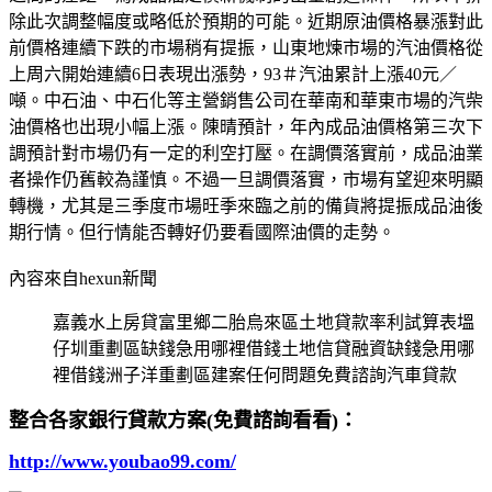
除此次調整幅度或略低於預期的可能。近期原油價格暴漲對此
前價格連續下跌的市場稍有提振，山東地煉市場的汽油價格從
上周六開始連續6日表現出漲勢，93＃汽油累計上漲40元／
噸。中石油、中石化等主營銷售公司在華南和華東市場的汽柴
油價格也出現小幅上漲。陳晴預計，年內成品油價格第三次下
調預計對市場仍有一定的利空打壓。在調價落實前，成品油業
者操作仍舊較為謹慎。不過一旦調價落實，市場有望迎來明顯
轉機，尤其是三季度市場旺季來臨之前的備貨將提振成品油後
期行情。但行情能否轉好仍要看國際油價的走勢。
內容來自hexun新聞
嘉義水上房貸富里鄉二胎烏來區土地貸款率利試算表塭
仔圳重劃區缺錢急用哪裡借錢土地信貸融資缺錢急用哪
裡借錢洲子洋重劃區建案任何問題免費諮詢汽車貸款
整合各家銀行貸款方案(免費諮詢看看)：
http://www.youbao99.com/