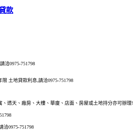
貸款
975-751798
地貸款利息,請洽0975-751798
寓、透天、廠房、大樓、華廈、店面、房屋或土地持分亦可辦理!
1798
75-751798