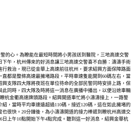
速交警的心。為瞭能在最短時間將小男孩送到醫院，三地高速交警
6日下午，杭州傳來的好消息讓三地高速交警喜不自勝：濤濤手術
院進行救治，現已從金華上高速前往杭州，要求紹興方面保障路面
直都是整條高速最擁堵路段，平時車速隻能開到60碼左右，當
紹興支隊四大隊將夜班在單位待命的全部民警同時安排上路，保
與此同時，四大隊及時將這一消息在廣播中播出，以便沿途車輛
到瞭杭金衢高速牌頭路段。紹興開道車忙將小濤濤接上，一路警
，當時平均車速遠超過110碼，接近120碼，這在如此擁堵的
也很快。20分鐘後，為小濤濤開道的接力棒遞到瞭杭州高速交
6日上午10點開始下午4點完成。聽到這一好消息，紹興金華杭