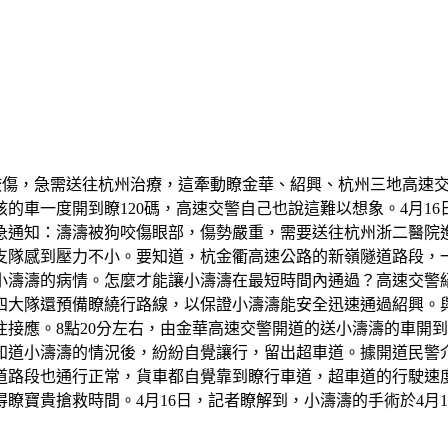
部被狗咬傷，急需送往杭州治療，這牽動瞭金華、紹興、杭州三地高
的車一度開到瞭120碼，高速交警自己也說這難以想象。4月1
緊急通知：濤濤被狗咬傷眼部，傷勢嚴重，需要送往杭州浙二醫
支隊感到壓力不小。要知道，杭金衢高速公路的新嶺隧道路段，一
小濤濤的病情。怎麼才能讓小濤濤在最短時間內通過？高速交警
四大隊還預備瞭繞行路線，以保證小濤濤能安全迅速通過紹興。
接應。8點20分左右，由金華高速交警開道的送小濤濤的車開
道小濤濤的情況後，紛紛自覺讓行，留出超車道。據開道民警介紹
道路段也通行正常，貨車都自覺靠到瞭行車道，超車道的行駛速度
瞭寶貴搶救時間。4月16日，記者瞭解到，小濤濤的手術於4月1