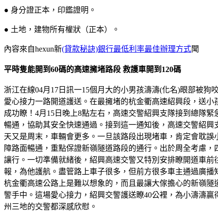
● 身分證正本，印鑑證明。
● 土地，建物所有權狀（正本）。
內容來自hexun新
(貸款秘訣)銀行最低利率最佳辦理方式
聞
平時隻能開到60碼的高速擁堵路段 救護車開到120碼
浙江在線04月17日訊一15個月大的小男孩濤濤(化名)眼
愛心接力一路開道護送。在最擁堵的杭金衢高速紹興段，送小孩
成功瞭！4月15日晚上8點左右，高速交警紹興支隊接到總隊
暢通，協助其安全快速通過。接到這一通知後，高速交警紹興
天又是周末，車輛會更多。一旦該路段出現堵車，肯定會耽誤
障路面暢通，重點保證新嶺隧道路段的通行。出於周全考慮，
讓行。一切準備就緒後，紹興高速交警又特別安排瞭開道車前往
報，為他護航。盡管路上車子很多，但前方很多車主通過廣播知
杭金衢高速公路上是難以想象的，而且最讓大傢擔心的新嶺隧
警手中。這場愛心接力，紹興交警護送瞭40公裡，為小濤濤贏得
州三地的交警都深感欣慰。