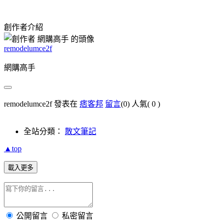
創作者介紹
remodelumce2f
網購高手
remodelumce2f 發表在
痞客邦
留言
(0)
人氣(
0
)
全站分類：
散文筆記
▲top
載入更多
公開留言
私密留言