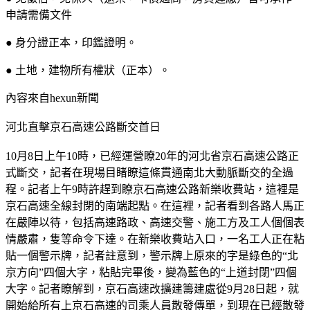
申請需備文件
● 身分證正本，印鑑證明。
● 土地，建物所有權狀（正本）。
內容來自hexun新聞
河北直擊京石高速公路斷交首日
10月8日上午10時，已經運營瞭20年的河北省京石高速公路正
式斷交，記者在現場目睹瞭這條貫通南北大動脈斷交的全過
程。記者上午9時許趕到瞭京石高速公路新樂收費站，這裡是
京石高速全線封閉的南端起點。在這裡，記者看到各路人馬正
在嚴陣以待，包括高速路政、高速交警、施工方及工人個個表
情嚴肅，隻等命令下達。在新樂收費站入口，一名工人正在粘
貼一個警示牌，記者註意到，警示牌上原來的字是綠色的“北
京方向”四個大字，粘貼完畢後，變為藍色的“上道封閉”四個
大字。記者瞭解到，京石高速改擴建籌建處從9月28日起，就
開始給所有上京石高速的司乘人員散發傳單，到現在已經散發