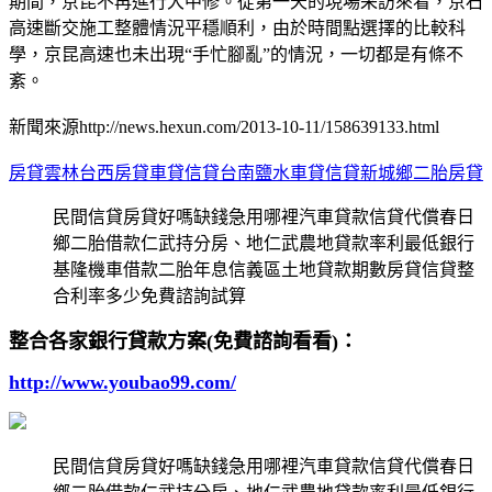
期間，京昆不再進行大中修。從第一天的現場采訪來看，京石
高速斷交施工整體情況平穩順利，由於時間點選擇的比較科
學，京昆高速也未出現“手忙腳亂”的情況，一切都是有條不
紊。
新聞來源http://news.hexun.com/2013-10-11/158639133.html
房貸雲林台西房貸車貸信貸台南鹽水車貸信貸
新城鄉二胎房貸
民間信貸房貸好嗎缺錢急用哪裡汽車貸款信貸代償春日
鄉二胎借款仁武持分房、地仁武農地貸款率利最低銀行
基隆機車借款二胎年息信義區土地貸款期數房貸信貸整
合利率多少免費諮詢試算
整合各家銀行貸款方案(免費諮詢看看)：
http://www.youbao99.com/
民間信貸房貸好嗎缺錢急用哪裡汽車貸款信貸代償春日