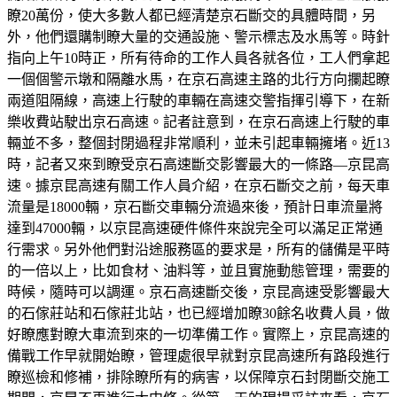
瞭20萬份，使大多數人都已經清楚京石斷交的具體時間，另
外，他們還購制瞭大量的交通設施、警示標志及水馬等。時針
指向上午10時正，所有待命的工作人員各就各位，工人們拿起
一個個警示墩和隔離水馬，在京石高速主路的北行方向攔起瞭
兩道阻隔線，高速上行駛的車輛在高速交警指揮引導下，在新
樂收費站駛出京石高速。記者註意到，在京石高速上行駛的車
輛並不多，整個封閉過程非常順利，並未引起車輛擁堵。近13
時，記者又來到瞭受京石高速斷交影響最大的一條路—京昆高
速。據京昆高速有關工作人員介紹，在京石斷交之前，每天車
流量是18000輛，京石斷交車輛分流過來後，預計日車流量將
達到47000輛，以京昆高速硬件條件來說完全可以滿足正常通
行需求。另外他們對沿途服務區的要求是，所有的儲備是平時
的一倍以上，比如食材、油料等，並且實施動態管理，需要的
時候，隨時可以調運。京石高速斷交後，京昆高速受影響最大
的石傢莊站和石傢莊北站，也已經增加瞭30餘名收費人員，做
好瞭應對瞭大車流到來的一切準備工作。實際上，京昆高速的
備戰工作早就開始瞭，管理處很早就對京昆高速所有路段進行
瞭巡檢和修補，排除瞭所有的病害，以保障京石封閉斷交施工