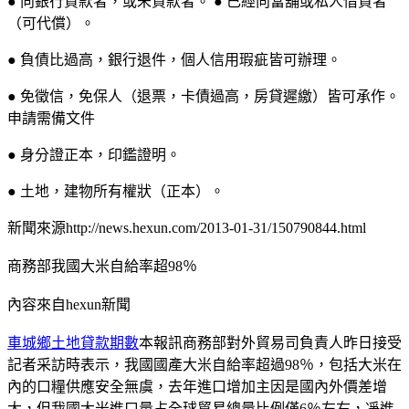
● 向銀行貸款者，或未貸款者。 ● 已經向當舖或私人借貸者
（可代償）。
● 負債比過高，銀行退件，個人信用瑕疵皆可辦理。
● 免徵信，免保人（退票，卡債過高，房貸遲繳）皆可承作。
申請需備文件
● 身分證正本，印鑑證明。
● 土地，建物所有權狀（正本）。
新聞來源http://news.hexun.com/2013-01-31/150790844.html
商務部我國大米自給率超98％
內容來自hexun新聞
車城鄉土地貸款期數
本報訊商務部對外貿易司負責人昨日接受
記者采訪時表示，我國國產大米自給率超過98％，包括大米在
內的口糧供應安全無虞，去年進口增加主因是國內外價差增
大，但我國大米進口量占全球貿易總量比例僅6％左右，凈進