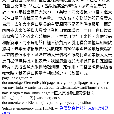
口量占比僅為5％左右，難以推高全球糧價。據海關最新統
計，2012年我國進口大米231．6萬噸，同比增長3．1倍，但大
米進口量僅占我國國內產量1．7％左右。商務部外貿司負責人
表示，去年大米進口增長的主要原因不是國內供應緊張，而是
國內外大米價差增大導致企業進口意願增強。而且，進口增量
為價格低廉的碎米和普通白米，主要用於加工米粉、方便食品
和釀酒等，而不是用於口糧。該負責人引用聯合國糧農組織數
據稱，去年全球稻米價格指數處於自2008年國際金融危機爆發
以來的較低水平，國際市場大米價格不振為我國企業擴大大米
進口提供瞭契機。他表示，我國適量增加大米進口對穩定國際
糧價，支撐國際大米供給起到瞭一定作用，而當國際糧價漲幅
較大時，我國進口數量會相應減少。（欣華）var
page_navigation =
document.getElementById('page_navigation');if(page_navigation){
var nav_links = page_navigation.getElementsByTagName('a'); var
nav_length = nav_links.length;//正文頁導航加突發新聞
if(nav_length == 2){ var emergency =
document.createElement('div');emergency.style.position =
'relative';emergency.innerHTML = '
負債整合信貸年息借貸增貸