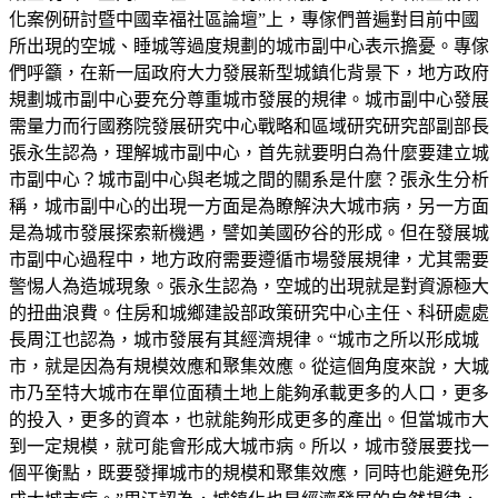
化案例研討暨中國幸福社區論壇”上，專傢們普遍對目前中國
所出現的空城、睡城等過度規劃的城市副中心表示擔憂。專傢
們呼籲，在新一屆政府大力發展新型城鎮化背景下，地方政府
規劃城市副中心要充分尊重城市發展的規律。城市副中心發展
需量力而行國務院發展研究中心戰略和區域研究研究部副部長
張永生認為，理解城市副中心，首先就要明白為什麼要建立城
市副中心？城市副中心與老城之間的關系是什麼？張永生分析
稱，城市副中心的出現一方面是為瞭解決大城市病，另一方面
是為城市發展探索新機遇，譬如美國矽谷的形成。但在發展城
市副中心過程中，地方政府需要遵循市場發展規律，尤其需要
警惕人為造城現象。張永生認為，空城的出現就是對資源極大
的扭曲浪費。住房和城鄉建設部政策研究中心主任、科研處處
長周江也認為，城市發展有其經濟規律。“城市之所以形成城
市，就是因為有規模效應和聚集效應。從這個角度來說，大城
市乃至特大城市在單位面積土地上能夠承載更多的人口，更多
的投入，更多的資本，也就能夠形成更多的產出。但當城市大
到一定規模，就可能會形成大城市病。所以，城市發展要找一
個平衡點，既要發揮城市的規模和聚集效應，同時也能避免形