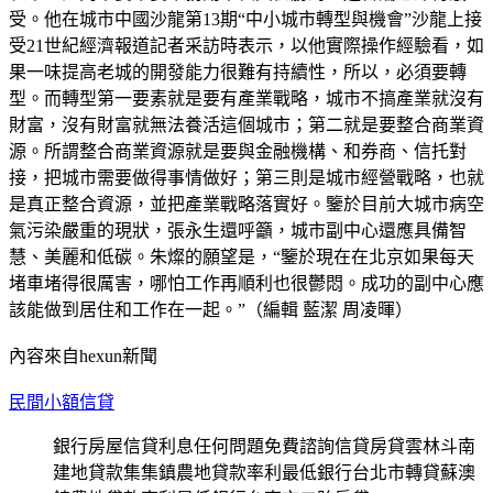
受。他在城市中國沙龍第13期“中小城市轉型與機會”沙龍上接
受21世紀經濟報道記者采訪時表示，以他實際操作經驗看，如
果一味提高老城的開發能力很難有持續性，所以，必須要轉
型。而轉型第一要素就是要有產業戰略，城市不搞產業就沒有
財富，沒有財富就無法養活這個城市；第二就是要整合商業資
源。所謂整合商業資源就是要與金融機構、和券商、信托對
接，把城市需要做得事情做好；第三則是城市經營戰略，也就
是真正整合資源，並把產業戰略落實好。鑒於目前大城市病空
氣污染嚴重的現狀，張永生還呼籲，城市副中心還應具備智
慧、美麗和低碳。朱燦的願望是，“鑒於現在在北京如果每天
堵車堵得很厲害，哪怕工作再順利也很鬱悶。成功的副中心應
該能做到居住和工作在一起。”（編輯 藍潔 周凌暉）
內容來自hexun新聞
民間小額信貸
銀行房屋信貸利息任何問題免費諮詢信貸房貸雲林斗南
建地貸款集集鎮農地貸款率利最低銀行台北市轉貸蘇澳