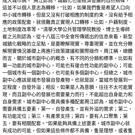
成大城市病。”周江認為，城鎮化也是經濟發展的自然規律，
這並不以個人意志為轉移。“比如，如果我們隻是希望人口向
中小城市轉移，但是又沒有打破相應的制度約束，沒有給予相
應的政策配套，就很難真正實現人口轉移。比如，戶籍制度、
土地制度改革等。”清華大學公共管理學院教授、博士生導師
崔之元則認為，從十八屆三中全會所傳遞出的信息來看，新型
城鎮化戰略的立足點，是要瞭解現實，尊重現實，並在充分瞭
解現實情況基礎上再進行政策建議和實際操作。周江稱，總體
而言，關於城市副中心的概念，有不同的分類和標準，比如有
單一功能的城市副中心，可能也有復合性功能的副中心；可能
一個城市有一個副中心，也可能有多個副中心。但總之，城市
副中心應該是城市發展自發產物。也就是說，當城市發展到一
定程度，自發外溢；相反，如果是人為意願，往往不太可能實
現，而且副中心的發展也需要量力而行，不能超出自身能力和
自身需求。城市副中心需具備多種配套周江認為，城市副中心
需要具備五要素，第一，自發產生，並有外溢的需求；第二，
有功能定位；第三，有產業支持；第四，要有人口聚集；第
五，要有相關配套。“如果能夠具備上述要素，城市副中心就
有成功的可能，但如果這些條件都不具備，隻是理想，或者隻