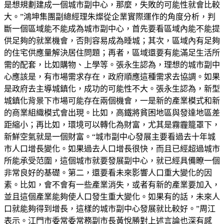
是想規劃建成一個城市副中心，那麼，失敗的可能性就會比較
大。”鴻坤集團副總經理朱燦從企業實際運作的角度分析，判
斷一個區域能不能成為城市副中心，首先要看區域內能不能提
供足夠的就業機會，否則容易成為睡城；其次，區域內有足夠
的住宅供應量解決居住問題；再者，區域還要有能滿足生活所
需的配套，比如購物、上學等。張永生認為，理想的城市副中
心應該是，有市場需求存在，政府順應這種需求去協調。如果
是政府去主導城鎮化，成功的可能性不大。張永生認為，新型
城鎮化背景下市場可能存在兩個機會，一是新的產業模式和新
的商業組織模式會出現。比如，高鐵將貧困地區與發達地區差
距縮小；再比如，環境可以轉化為財富，尤其是霧霾籠罩下，
新鮮空氣就是一個財富。“城市副中心發展主要看過去十年城
市人口增長變化。如果過去人口增長很快，而且已經超過城市
所能承受范圍，這個城市就要發展副中心，就已經具備瞭一個
非常良好的基礎。第二，還要看未來影響人口重大變化的因
素。比如，會不會有一些產業消失，或者有新的產業要加入，
並且這個產業能夠使人口發生重大變化。如果有的話，未來人
口就能夠得到增長，這樣的城市副中心發展就比較好。”周江
表示。江門市委常委常務副市長黃悅勝對上述言論也深有感