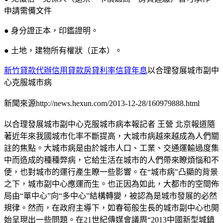
申請需備文件
● 身分證正本，印鑑證明。
● 土地，建物所有權狀（正本）。
新竹貸款代辦信用貸款房貸利率信貸年息
以合理發展城市副中
心克服城市病
新聞來源http://news.hexun.com/2013-12-28/160979888.html
以合理發展城市副中心克服城市病本報記者 王營 北京報道隨
著近年來我國城市化率不斷提高，大城市病越來越成為人們關
註的焦點。大城市病是由於城市人口、工業、交通運輸過度集
中而造成的種種弊病，它給生活在城市的人們帶來瞭煩惱和不
便，也對城市的運行產生瞭一些影響。在“城市病”凸顯的背景
之下，城市副中心應運而生。也正因為如此，大都市的空間佈
局由“單中心”向“多中心”結構轉變，被認為是城市發展的必然
規律。然而，在政府主導下，如春筍般生長的城市副中心也開
始呈現出一些問題。在21世紀傳媒會議周“2013中國新型城鎮