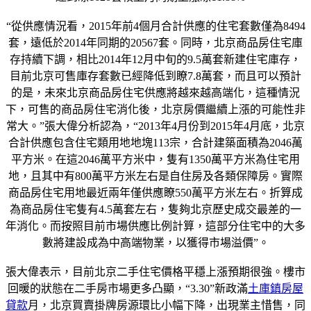
“從供應情況看，2015年前4個月合計供應的住宅套數僅為8494
套，遠低於2014年同期的20567套。同時，北京商品房住宅庫
存持續下調，相比2014年12月中旬的9.5萬套新建住宅庫存，
目前北京可售庫存套數已經降低到瞭7.8萬套，而且可以預計
的是，未來北京商品房住宅供應將越來越高端化，這種情況
下，可售的商品房住宅消化後，北京房價繼續上漲的可能性非
常大。”張大偉分析認為，“2013年4月份到2015年4月底，北京
合計供應包含住宅類用地地塊113宗，合計建築面積為2046萬
平方米。在這2046萬平方米中，隻有1350萬平方米為住宅用
地，且其中有800萬平方米左右是自住房及各類保障房。實際
商品房住宅用地最近兩年僅供應瞭550萬平方米左右。折算成
為商品房住宅隻有4.5萬套左右，隻夠北京歷史成交最差的一
年消化。而按照目前市場供應比例計算，這部分住宅中的大多
數將建設成為中高端物業，以獲得市場溢價”。
張大偉表示，目前北京二手住宅價格平穩上漲預期很強。樓市
回暖的狀態在二手房市場更多凸顯，“3.30”新政滿
土庫鎮房屋
貸款
月，北京買賣掛牌房源環比小幅下降，出現業主惜售，同