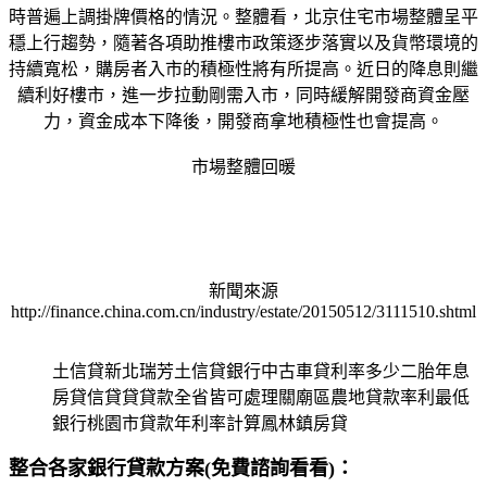
時普遍上調掛牌價格的情況。整體看，北京住宅市場整體呈平
穩上行趨勢，隨著各項助推樓市政策逐步落實以及貨幣環境的
持續寬松，購房者入市的積極性將有所提高。近日的降息則繼
續利好樓市，進一步拉動剛需入市，同時緩解開發商資金壓
力，資金成本下降後，開發商拿地積極性也會提高。
市場整體回暖
新聞來源
http://finance.china.com.cn/industry/estate/20150512/3111510.shtml
土信貸新北瑞芳土信貸銀行中古車貸利率多少二胎年息
房貸信貸貸貸款全省皆可處理關廟區農地貸款率利最低
銀行桃園市貸款年利率計算鳳林鎮房貸
整合各家銀行貸款方案(免費諮詢看看)：