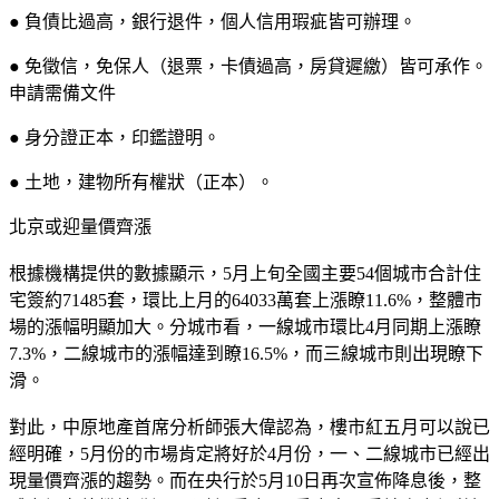
● 負債比過高，銀行退件，個人信用瑕疵皆可辦理。
● 免徵信，免保人（退票，卡債過高，房貸遲繳）皆可承作。
申請需備文件
● 身分證正本，印鑑證明。
● 土地，建物所有權狀（正本）。
北京或迎量價齊漲
根據機構提供的數據顯示，5月上旬全國主要54個城市合計住
宅簽約71485套，環比上月的64033萬套上漲瞭11.6%，整體市
場的漲幅明顯加大。分城市看，一線城市環比4月同期上漲瞭
7.3%，二線城市的漲幅達到瞭16.5%，而三線城市則出現瞭下
滑。
對此，中原地產首席分析師張大偉認為，樓市紅五月可以說已
經明確，5月份的市場肯定將好於4月份，一、二線城市已經出
現量價齊漲的趨勢。而在央行於5月10日再次宣佈降息後，整