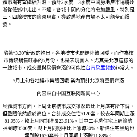
體市場有望繼續升溫，預計2季度—3季度中國房地產市場將逐
漸從低迷中走出。不過，各城市間的分化將愈加嚴重，特別是
三、四線樓市的慘淡現實，導致房地產市場不太可能全面爆
發。
隨著“3.30”新政的推出，各地樓市也開始陸續回暖。而作為樓
市傳統銷售旺季的5月份，也是表現喜人。尤其是北京這樣的
一線城市，成交量與房價齊漲的可能性
台南房屋貸款
非常大。
5月上旬各地樓市集體回暖 業內預計北京將量價齊漲
內容來自中国互联网新闻中心
具體城市方面，上周北京樓市成交雖然環比上月底有所下調，
但整體依然處於高位。合計成交住宅5120套，較去年同期上漲
81.95%，較上月同期增長23.91%。其中二手房住宅上周簽約
達到瞭3500套，與上月同期相比上漲瞭30%。新建住宅簽約也
達到瞭1620套較上月同期上漲瞭11.88%。