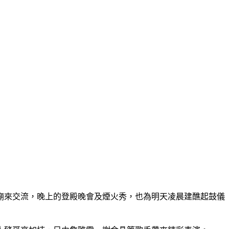
廟來交流，晚上的登殿晚會及煙火秀，也為明天凌晨建醮起鼓儀