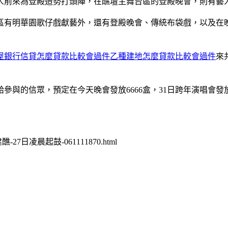
餘人前來為登殿造勢打頭陣，在醮壇主舞台區的登殿晚會，則有
區有明華園歌仔戲獻藝外，還有登殿晚會、傳統布袋戲，以及在
屋銀行信貸怎麼貸款比較會過件乙種建地怎麼貸款比較會過件
來
與的信眾，預定在今天晚會發放6666盒，31日跨年演唱會發放
27日凌晨起鼓-061111870.html