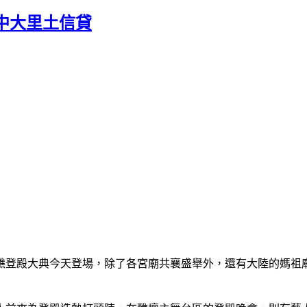
中大里土信貸
建醮登殿大典今天登場，除了各宮廟共襄盛舉外，還有大陸的媽祖