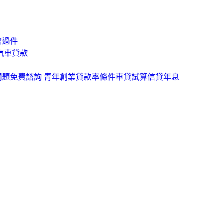
會過件
汽車貸款
問題免費諮詢 青年創業貸款率條件車貸試算信貸年息