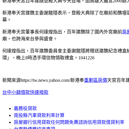
新港奉天宮百年建醮登殿大典今天登場，由高雄大義宮2000
新港奉天宮建醮主委謝龍隱表示，登殿大典除了在廟前和醮壇
幕。
新港奉天宮董事長何達煌指出，百年建醮除了國內外宮廟前
房
廟，也跨海來台參與盛會。
何達煌指出，百年建醮委員會主委謝龍隱將贈送建醮紀念禮盒給參
環」，晚上8時憑手環信物領取禮盒。1041226
新聞來源https://tw.news.yahoo.com/新港奉
重劃區房價
天宮百年建醮-
台中小額借款快速撥款
義務役貸款
南投縣汽車貸款利率計算
房屋銀行信用貸款任何問題免費諮詢信用貸款借貸利率