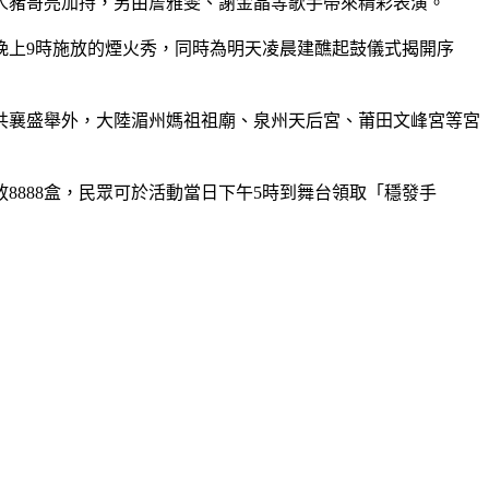
藝人豬哥亮加持，另由詹雅雯、謝金晶等歌手帶來精彩表演。
晚上9時施放的煙火秀，同時為明天凌晨建醮起鼓儀式揭開序
共襄盛舉外，大陸湄州媽祖祖廟、泉州天后宮、莆田文峰宮等宮
8888盒，民眾可於活動當日下午5時到舞台領取「穩發手