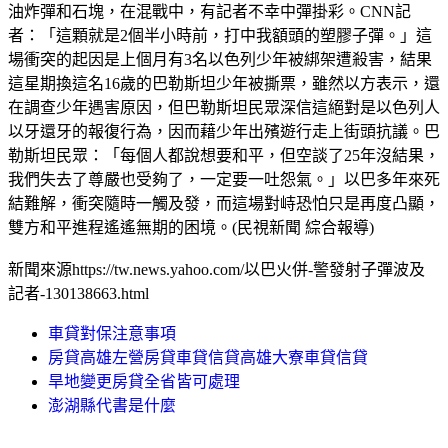
油炸彈和石塊，在混戰中，有記者不幸中彈掛彩。CNN記
者：「這顆就是2個半小時前，打中我額頭的塑膠子彈。」這
場衝突的起因是上個月有3名以色列少年被綁架遭殺害，結果
這星期換這名16歲的巴勒斯坦少年被撕票，雖然以方表示，還
在調查少年遇害原因，但巴勒斯坦民眾深信這絕對是以色列人
以牙還牙的報復行為，因而藉少年出殯遊行走上街頭抗議。巴
勒斯坦民眾：「每個人都說想要和平，但空談了25年沒結果，
我們失去了尊嚴也受夠了，一定要一吐怨氣。」以巴多年來死
結難解，衝突隨時一觸及發，而這場對峙恐怕只是再度凸顯，
雙方和平進程遙遙無期的困境。(民視新聞 綜合報導)
新聞來源https://tw.news.yahoo.com/以巴火併-警發射子彈波及
記者-130138663.html
車貸對保注意事項
房貸高雄左營房貸車貸信貸高雄大寮車貸信貸
旱地變更房貸全省皆可處理
澎湖縣代書是什麼