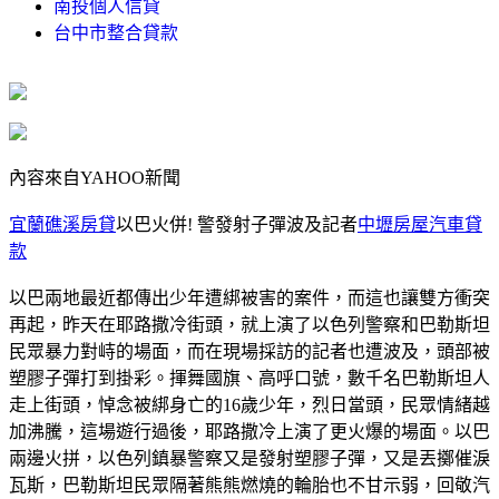
南投個人信貸
台中市整合貸款
內容來自YAHOO新聞
宜蘭礁溪房貸
以巴火併! 警發射子彈波及記者
中壢房屋汽車貸
款
以巴兩地最近都傳出少年遭綁被害的案件，而這也讓雙方衝突
再起，昨天在耶路撒冷街頭，就上演了以色列警察和巴勒斯坦
民眾暴力對峙的場面，而在現場採訪的記者也遭波及，頭部被
塑膠子彈打到掛彩。揮舞國旗、高呼口號，數千名巴勒斯坦人
走上街頭，悼念被綁身亡的16歲少年，烈日當頭，民眾情緒越
加沸騰，這場遊行過後，耶路撒冷上演了更火爆的場面。以巴
兩邊火拼，以色列鎮暴警察又是發射塑膠子彈，又是丟擲催淚
瓦斯，巴勒斯坦民眾隔著熊熊燃燒的輪胎也不甘示弱，回敬汽