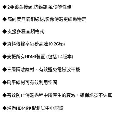
鍍金接頭
抗雜訊強
傳導性佳
◆
24K
,
,
高純度無氧銅線材
,
影像傳輸更細緻穩定
◆
支援多種音頻格式
◆
資料傳輸率每秒高達
◆
10.2Gbps
◆支援所有HDMI裝置 (包括1.4版本)
◆三層隔離線材，有效避免電磁波干擾
◆扁平線材可有效利用空間
◆有效防止傳輸過程中所產生的衰減，確保訊號不失真
◆通過HDMI授權測試中心認證