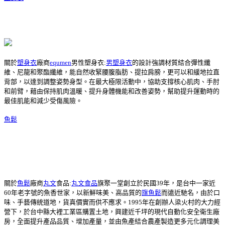
關於
塑身衣
廠商
equmen
男性塑身衣:
男塑身衣
的設計強調材質結合彈性纖
維、尼龍和聚酯纖維，能自然收緊腰腹脂肪、提拉肩膀，更可以和緩地拉直
背部，以達到調整姿勢身型。在最大極限活動中，協助支撐核心肌肉、手肘
和前臂，藉由保持肌肉溫暖、提升身體機能和改善姿勢，幫助提升運動時的
最佳肌能和減少受傷風險。
魚鬆
關於
魚鬆
廠商
丸文
食品:
丸文食品
旗聚一堂創立於民國39年，是台中一家近
60年老字號的魚香世家，以新鮮味美、高品質的
旗魚鬆
而遠近馳名，由於口
味、手藝傳統道地，貨真價實而供不應求。1995年在創辦人梁火村的大力經
營下，於台中縣大裡工業區購置土地，興建近千坪的現代自動化安全衛生廠
房，全面提升產品品質、增加產量，並由魚產結合農產製造更多元化調理美