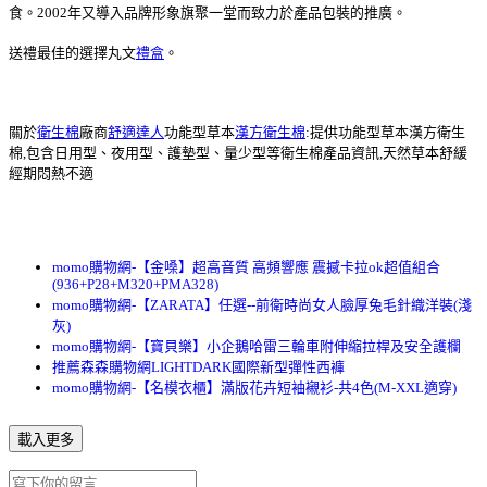
食。2002年又導入品牌形象旗聚一堂而致力於產品包裝的推廣。
送禮最佳的選擇丸文
禮盒
。
關於
衛生棉
廠商
舒適達人
功能型草本
漢方衛生棉
:提供功能型草本漢方衛生
棉,包含日用型、夜用型、護墊型、量少型等衛生棉產品資訊,天然草本舒緩
經期悶熱不適
momo購物網-【金嗓】超高音質 高頻響應 震撼卡拉ok超值組合
(936+P28+M320+PMA328)
momo購物網-【ZARATA】任選--前衛時尚女人臉厚兔毛針織洋裝(淺
灰)
momo購物網-【寶貝樂】小企鵝哈雷三輪車附伸縮拉桿及安全護欄
推薦森森購物網LIGHTDARK國際新型彈性西褲
momo購物網-【名模衣櫃】滿版花卉短袖襯衫-共4色(M-XXL適穿)
載入更多