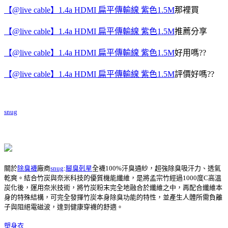
【@live cable】1.4a HDMI 扁平傳輸線 紫色1.5M
那裡買
【@live cable】1.4a HDMI 扁平傳輸線 紫色1.5M
推薦分享
【@live cable】1.4a HDMI 扁平傳輸線 紫色1.5M
好用嗎??
【@live cable】1.4a HDMI 扁平傳輸線 紫色1.5M
評價好嗎??
snug
關於
除臭襪
廠商
snug
:
腳臭剋星
全襪100%汗臭通紗，超強除臭吸汗力、透氣
乾爽。結合竹炭與奈米科技的優質機能纖維，是將孟宗竹經過1000度C高溫
炭化後，運用奈米技術，將竹炭粉末完全地融合於纖維之中，再配合纖維本
身的特殊結構，可完全發揮竹炭本身除臭功能的特性，並產生人體所需負離
子與阻絕電磁波，達到健康穿襪的舒適。
塑身衣