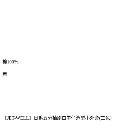
材質
有無彈性
棉100％
無
【JET-WELL】日系五分袖刷白牛仔造型小外套(二色)