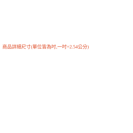
商品詳細尺寸
(單位皆為吋,一吋=2.54公分)
尺寸
全長
胸圍
肩寬
袖長