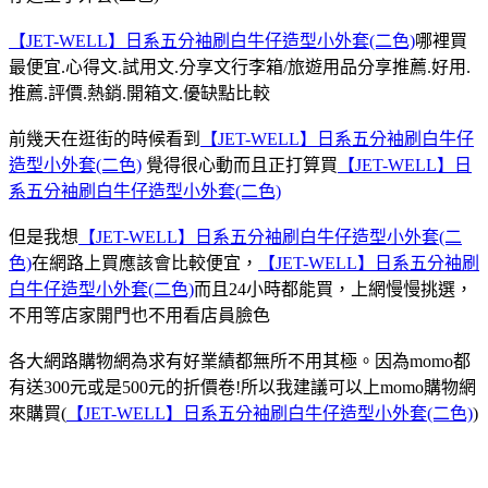
【JET-WELL】日系五分袖刷白牛仔造型小外套(二色)
哪裡買
最便宜.心得文.試用文.分享文行李箱/旅遊用品分享推薦.好用.
推薦.評價.熱銷.開箱文.優缺點比較
前幾天在逛街的時候看到
【JET-WELL】日系五分袖刷白牛仔
造型小外套(二色)
覺得很心動而且正打算買
【JET-WELL】日
系五分袖刷白牛仔造型小外套(二色)
但是我想
【JET-WELL】日系五分袖刷白牛仔造型小外套(二
色)
在網路上買應該會比較便宜，
【JET-WELL】日系五分袖刷
白牛仔造型小外套(二色)
而且24小時都能買，上網慢慢挑選，
不用等店家開門也不用看店員臉色
各大網路購物網為求有好業績都無所不用其極。因為momo都
有送300元或是500元的折價卷!所以我建議可以上momo購物網
來購買(
【JET-WELL】日系五分袖刷白牛仔造型小外套(二色)
)