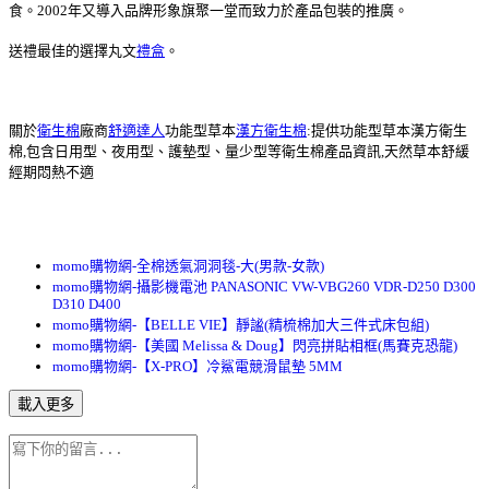
食。2002年又導入品牌形象旗聚一堂而致力於產品包裝的推廣。
送禮最佳的選擇丸文
禮盒
。
關於
衛生棉
廠商
舒適達人
功能型草本
漢方衛生棉
:提供功能型草本漢方衛生
棉,包含日用型、夜用型、護墊型、量少型等衛生棉產品資訊,天然草本舒緩
經期悶熱不適
momo購物網-全棉透氣洞洞毯-大(男款-女款)
momo購物網-攝影機電池 PANASONIC VW-VBG260 VDR-D250 D300
D310 D400
momo購物網-【BELLE VIE】靜謐(精梳棉加大三件式床包組)
momo購物網-【美國 Melissa & Doug】閃亮拼貼相框(馬賽克恐龍)
momo購物網-【X-PRO】冷鯊電競滑鼠墊 5MM
載入更多