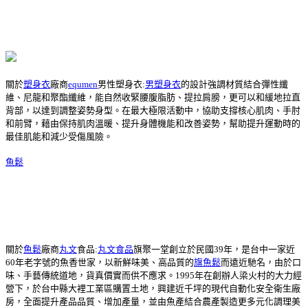
關於
塑身衣
廠商
equmen
男性塑身衣:
男塑身衣
的設計強調材質結合彈性纖
維、尼龍和聚酯纖維，能自然收緊腰腹脂肪、提拉肩膀，更可以和緩地拉直
背部，以達到調整姿勢身型。在最大極限活動中，協助支撐核心肌肉、手肘
和前臂，藉由保持肌肉溫暖、提升身體機能和改善姿勢，幫助提升運動時的
最佳肌能和減少受傷風險。
魚鬆
關於
魚鬆
廠商
丸文
食品:
丸文食品
旗聚一堂創立於民國39年，是台中一家近
60年老字號的魚香世家，以新鮮味美、高品質的
旗魚鬆
而遠近馳名，由於口
味、手藝傳統道地，貨真價實而供不應求。1995年在創辦人梁火村的大力經
營下，於台中縣大裡工業區購置土地，興建近千坪的現代自動化安全衛生廠
房，全面提升產品品質、增加產量，並由魚產結合農產製造更多元化調理美