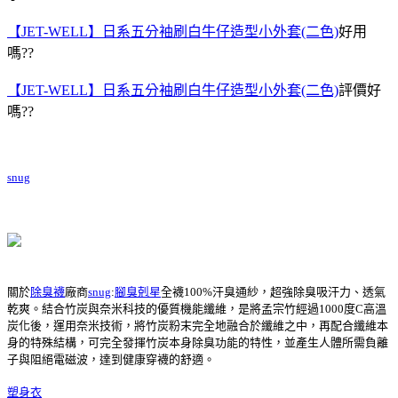
【JET-WELL】日系五分袖刷白牛仔造型小外套(二色)
好用
嗎??
【JET-WELL】日系五分袖刷白牛仔造型小外套(二色)
評價好
嗎??
snug
關於
除臭襪
廠商
snug
:
腳臭剋星
全襪100%汗臭通紗，超強除臭吸汗力、透氣
乾爽。結合竹炭與奈米科技的優質機能纖維，是將孟宗竹經過1000度C高溫
炭化後，運用奈米技術，將竹炭粉末完全地融合於纖維之中，再配合纖維本
身的特殊結構，可完全發揮竹炭本身除臭功能的特性，並產生人體所需負離
子與阻絕電磁波，達到健康穿襪的舒適。
塑身衣