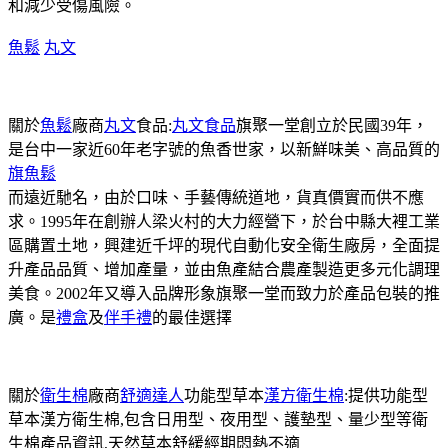
和減少受傷風險。
魚鬆
丸文
關於
魚鬆
廠商
丸文
食品:
丸文食品
旗聚一堂創立於民國39年，
是台中一家近60年老字號的魚香世家，以新鮮味美、高品質的
旗魚鬆
而遠近馳名，由於口味、手藝傳統道地，貨真價實而供不應
求。1995年在創辦人梁火村的大力經營下，於台中縣大裡工業
區購置土地，興建近千坪的現代自動化安全衛生廠房，全面提
升產品品質、增加產量，並由魚產結合農產製造更多元化調理
美食。2002年又導入品牌形象旗聚一堂而致力於產品包裝的推
廣。是
禮盒
及
伴手禮
的最佳選擇
關於
衛生棉
廠商
舒適達人
功能型草本
漢方衛生棉
:提供功能型
草本漢方衛生棉,包含日用型、夜用型、護墊型、量少型等衛
生棉產品資訊,天然草本舒緩經期悶熱不適