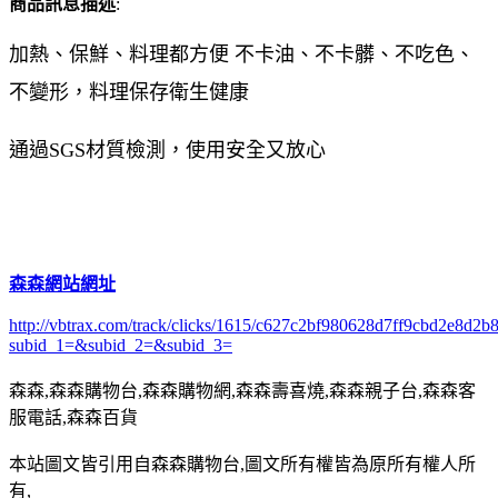
商品訊息描述
:
加熱、保鮮、料理都方便 不卡油、不卡髒、不吃色、
不變形，料理保存衛生健康
通過SGS材質檢測，使用安全又放心
森森網站網址
http://vbtrax.com/track/clicks/1615/c627c2bf980628d7ff9cbd2e8
subid_1=&subid_2=&subid_3=
森森,森森購物台,森森購物網,森森壽喜燒,森森親子台,森森客
服電話,森森百貨
本站圖文皆引用自森森購物台,圖文所有權皆為原所有權人所
有,