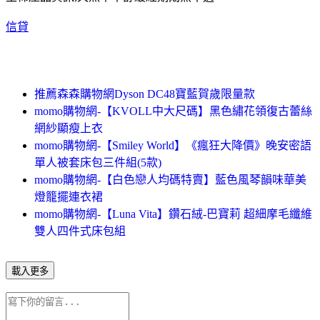
信貸
推薦森森購物網Dyson DC48寶藍賀歲限量款
momo購物網-【KVOLL中大尺碼】黑色繡花領復古蕾絲
網紗顯瘦上衣
momo購物網-【Smiley World】《瘋狂大降價》晚安密語
單人被套床包三件組(5款)
momo購物網-【白色戀人均碼特賣】藍色風琴韻味華美
燈籠擺連衣裙
momo購物網-【Luna Vita】鑽石絨-巴寶莉 超細摩毛纖維
雙人四件式床包組
載入更多