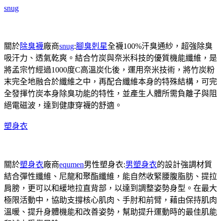
snug
關於
除臭襪
廠商
snug
:
腳臭剋星
全襪100%汗臭通紗，超強除臭
吸汗力、透氣乾爽。結合竹炭與奈米科技的優質機能纖維，是
將孟宗竹經過1000度C高溫炭化後，運用奈米技術，將竹炭粉
末完全地融合於纖維之中，再配合纖維本身的特殊結構，可完
全發揮竹炭本身除臭功能的特性，並產生人體所需負離子與阻
絕電磁波，達到健康穿襪的舒適。
塑身衣
關於
塑身衣
廠商
equmen
男性塑身衣:
男塑身衣
的設計強調材質
結合彈性纖維、尼龍和聚酯纖維，能自然收緊腰腹脂肪、提拉
肩膀，更可以和緩地拉直背部，以達到調整姿勢身型。在最大
極限活動中，協助支撐核心肌肉、手肘和前臂，藉由保持肌肉
溫暖、提升身體機能和改善姿勢，幫助提升運動時的最佳肌能