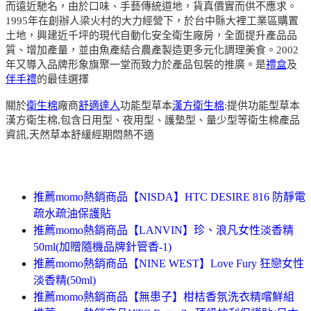
而遠近馳名，由於口味、手藝傳統道地，貨真價實而供不應求。
1995年在創辦人梁火村的大力經營下，於台中縣大裡工業區購置
土地，興建近千坪的現代自動化安全衛生廠房，全面提升產品品
質、增加產量，並由魚產結合農產製造更多元化調理美食。2002
年又導入品牌形象旗聚一堂而致力於產品包裝的推廣。是
禮盒
及
伴手禮
的最佳選擇
關於
衛生棉
廠商
舒適達人
功能型草本
漢方衛生棉
:提供功能型草本
漢方衛生棉,包含日用型、夜用型、護墊型、量少型等衛生棉產品
資訊,天然草本舒緩經期悶熱不適
推薦momo熱銷商品【NISDA】HTC DESIRE 816 防靜電
疏水疏油保護貼
推薦momo熱銷商品【LANVIN】珍、浪凡女性淡香精
50ml(加贈隨機品牌針管香-1)
推薦momo熱銷商品【NINE WEST】Love Fury 狂戀女性
淡香精(50ml)
推薦momo熱銷商品【無患子】柑桔香氛洗衣精嚐鮮組