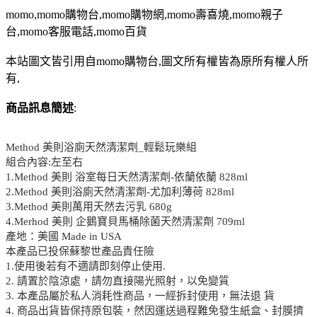
momo,momo購物台,momo購物網,momo壽喜燒,momo親子
台,momo客服電話,momo百貨
本站圖文皆引用自momo購物台,圖文所有權皆為原所有權人所
有,
商品訊息簡述
:
Method 美則浴廁天然清潔劑_輕鬆玩樂組
組合內容:左至右
1.Method 美則 浴室每日天然清潔劑-依蘭依蘭 828ml
2.Method 美則浴廁天然清潔劑-尤加利薄荷 828ml
3.Method 美則萬用天然去污乳 680g
4.Merhod 美則 企鵝寶貝馬桶除菌天然清潔劑 709ml
產地：美國 Made in USA
本產品已投保蘇黎世產品責任險
1.使用後若有不適請即刻停止使用.
2. 請置於陰涼處，請勿直接陽光照射，以免變質
3. 本產品屬於私人消耗性商品，一經拆封使用，無法退 貨
4. 商品出貨皆保持原包裝，然因運送過程難免發生紙盒、封膜擠