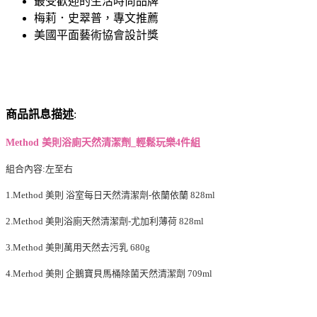
最受歡迎的生活時尚品牌
梅莉．史翠普，專文推薦
美國平面藝術協會設計獎
商品訊息描述
:
Method 美則浴廁天然清潔劑_輕鬆玩樂4件組
組合內容:左至右
1.Method 美則 浴室每日天然清潔劑-依蘭依蘭 828ml
2.Method 美則浴廁天然清潔劑-尤加利薄荷 828ml
3.Method 美則萬用天然去污乳 680g
4.Merhod 美則 企鵝寶貝馬桶除菌天然清潔劑 709ml