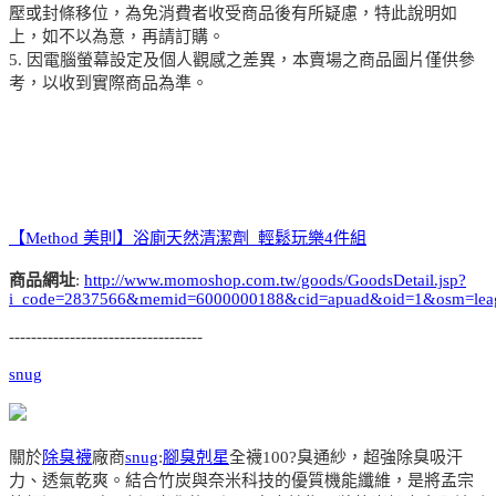
壓或封條移位，為免消費者收受商品後有所疑慮，特此說明如
上，如不以為意，再請訂購。
5. 因電腦螢幕設定及個人觀感之差異，本賣場之商品圖片僅供參
考，以收到實際商品為準。
【Method 美則】浴廁天然清潔劑_輕鬆玩樂4件組
商品網址
:
http://www.momoshop.com.tw/goods/GoodsDetail.jsp?
i_code=2837566&memid=6000000188&cid=apuad&oid=1&osm=lea
-----------------------------------
snug
關於
除臭襪
廠商
snug
:
腳臭剋星
全襪100?臭通紗，超強除臭吸汗
力、透氣乾爽。結合竹炭與奈米科技的優質機能纖維，是將孟宗