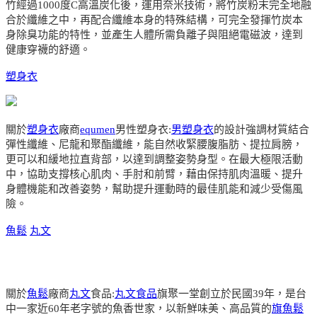
竹經過1000度C高溫炭化後，運用奈米技術，將竹炭粉末完全地融
合於纖維之中，再配合纖維本身的特殊結構，可完全發揮竹炭本
身除臭功能的特性，並產生人體所需負離子與阻絕電磁波，達到
健康穿襪的舒適。
塑身衣
關於
塑身衣
廠商
equmen
男性塑身衣:
男塑身衣
的設計強調材質結合
彈性纖維、尼龍和聚酯纖維，能自然收緊腰腹脂肪、提拉肩膀，
更可以和緩地拉直背部，以達到調整姿勢身型。在最大極限活動
中，協助支撐核心肌肉、手肘和前臂，藉由保持肌肉溫暖、提升
身體機能和改善姿勢，幫助提升運動時的最佳肌能和減少受傷風
險。
魚鬆
丸文
關於
魚鬆
廠商
丸文
食品:
丸文食品
旗聚一堂創立於民國39年，是台
中一家近60年老字號的魚香世家，以新鮮味美、高品質的
旗魚鬆