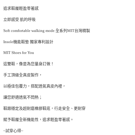
追求鞋履輕盈零著感
立即感受 肌的呼吸
Soft comfortable walking mode.全系列MIT台灣精製
Insole機能鞋墊 獨家專利設計
MIT Shoes for You
這雙鞋，像是為您量身訂做！
手工頂級全真皮製作，
以極佳包覆力，搭配透氣真皮內裡，
讓您舒適透氣不悶熱；
鞋跟穩定及超耐磨橡膠鞋底，行走安全、更耐穿
賦予鞋履全新機能性，追求輕盈零著感。
~試穿心得~