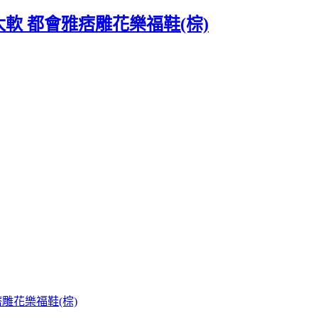
芯太軟 都會雅痞雕花樂福鞋(棕)
雅痞雕花樂福鞋(棕)