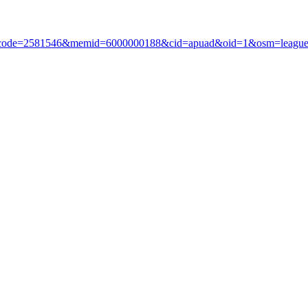
?i_code=2581546&memid=6000000188&cid=apuad&oid=1&osm=leagu