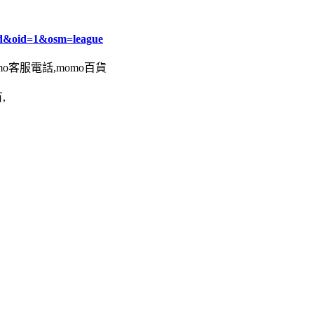
d&oid=1&osm=league
omo客服電話,momo百貨
,