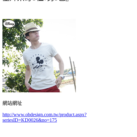
網站網址
http://www.obdesign.com.tw/product.aspx?
seriesID=KD0026&no=175