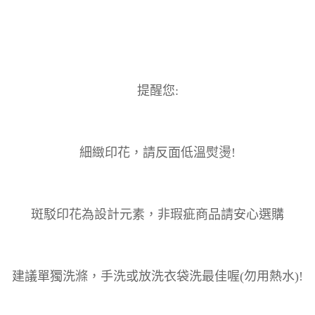
提醒您:
細緻印花，請反面低溫熨燙!
斑駁印花為設計元素，非瑕疵商品請安心選購
建議單獨洗滌，手洗或放洗衣袋洗最佳喔(勿用熱水)!