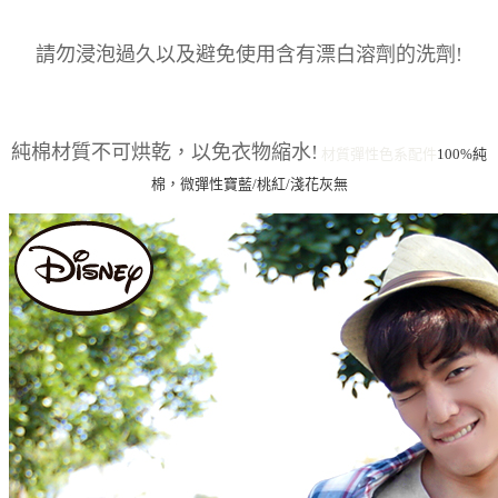
請勿浸泡過久以及避免使用含有漂白溶劑的洗劑!
純棉材質不可烘乾，以免衣物縮水!
材質彈性
色系
配件
100%純
棉，微彈性
寶藍/桃紅/淺花灰
無