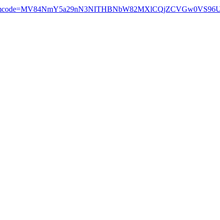
=4723225&mcode=MV84NmY5a29nN3NITHBNbW82MXlCQjZCVGw0VS9