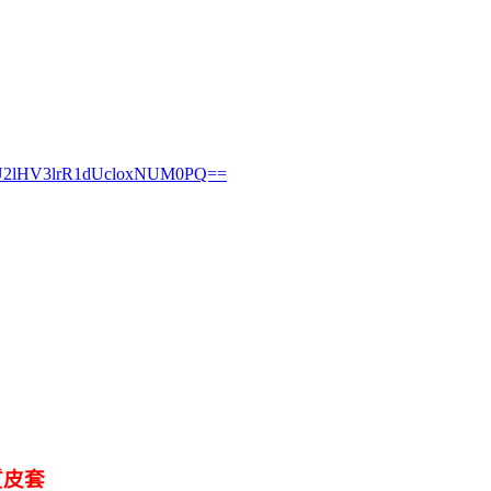
6U2lHV3lrR1dUcloxNUM0PQ==
布質皮套