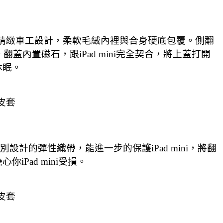
布料觸感與精緻車工設計，柔軟毛絨內裡與合身硬底包覆。側翻
蓋內置磁石，跟iPad mini完全契合，將上蓋打開
動休眠。
質皮套
ni；特別設計的彈性織帶，能進一步的保護iPad mini，將翻
Pad mini受損。
質皮套