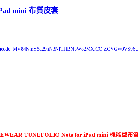
iPad mini 布質皮套
=4723225&mcode=MV84NmY5a29nN3NITHBNbW82MXlCQjZCVGw0VS9
EWEAR TUNEFOLIO Note for iPad mini 機能型