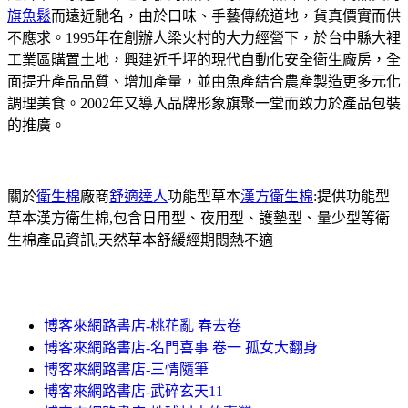
旗魚鬆
而遠近馳名，由於口味、手藝傳統道地，貨真價實而供
不應求。1995年在創辦人梁火村的大力經營下，於台中縣大裡
工業區購置土地，興建近千坪的現代自動化安全衛生廠房，全
面提升產品品質、增加產量，並由魚產結合農產製造更多元化
調理美食。2002年又導入品牌形象旗聚一堂而致力於產品包裝
的推廣。
關於
衛生棉
廠商
舒適達人
功能型草本
漢方衛生棉
:提供功能型
草本漢方衛生棉,包含日用型、夜用型、護墊型、量少型等衛
生棉產品資訊,天然草本舒緩經期悶熱不適
博客來網路書店-桃花亂 春去卷
博客來網路書店-名門喜事 卷一 孤女大翻身
博客來網路書店-三情隨筆
博客來網路書店-武碎玄天11