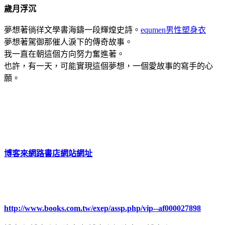
歲月浮沉
夢想著徜徉文學書海鑄一段輝煌史詩。
equmen男性塑身衣
夢想著駕御那催人淚下的傳奇故事。
我一直在朝這個方向努力奮進著。
也許，有一天，可能實現這個夢想，一個愛故事的寫手的心
願。
博客來網路書店網站網址
http://www.books.com.tw/exep/assp.php/vip--af000027898