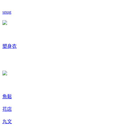
snug
塑身衣
魚鬆
花店
丸文