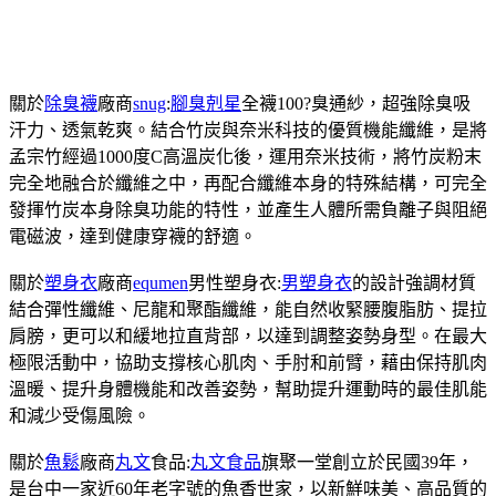
關於
除臭襪
廠商
snug
:
腳臭剋星
全襪100?臭通紗，超強除臭吸
汗力、透氣乾爽。結合竹炭與奈米科技的優質機能纖維，是將
孟宗竹經過1000度C高溫炭化後，運用奈米技術，將竹炭粉末
完全地融合於纖維之中，再配合纖維本身的特殊結構，可完全
發揮竹炭本身除臭功能的特性，並產生人體所需負離子與阻絕
電磁波，達到健康穿襪的舒適。
關於
塑身衣
廠商
equmen
男性塑身衣:
男塑身衣
的設計強調材質
結合彈性纖維、尼龍和聚酯纖維，能自然收緊腰腹脂肪、提拉
肩膀，更可以和緩地拉直背部，以達到調整姿勢身型。在最大
極限活動中，協助支撐核心肌肉、手肘和前臂，藉由保持肌肉
溫暖、提升身體機能和改善姿勢，幫助提升運動時的最佳肌能
和減少受傷風險。
關於
魚鬆
廠商
丸文
食品:
丸文食品
旗聚一堂創立於民國39年，
是台中一家近60年老字號的魚香世家，以新鮮味美、高品質的