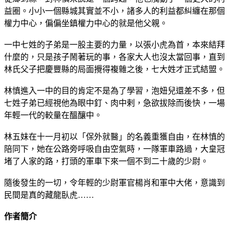
益圈。小小一個縣城其實並不小，諸多人的利益都糾纏在那個
權力中心，偏偏坐鎮權力中心的就是他父親。
一中七姓的子弟是一股主要的力量，以張小虎為首，本來結拜
什麼的，只是孩子鬧著玩的事，各家大人也沒太當回事，直到
林氏父子把慶豐縣的局面攪得複雜之後，七大姓才正式結盟。
林慎進入一中的目的肯定不是為了學習，泡妞兒還差不多，但
七姓子弟已經視他為眼中釘、肉中剌，急欲拔除而後快，一場
年輕一代的較量在醞釀中。
林五妹在十一月初以「保外就醫」的名義重獲自由，在林慎的
陪同下，她在公路旁呼吸自由空氣時，一隊軍車路過，大皇冠
堵了人家的路，打頭的軍車下來一個不到二十歲的少尉。
隨後發生的一切，令年輕的少尉軍官楊肖和軍中大佬，意識到
民間是真的藏龍臥虎……
作者簡介