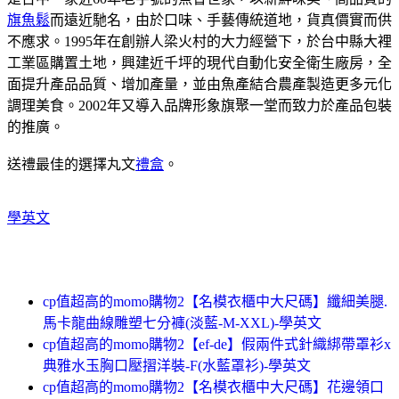
旗魚鬆
而遠近馳名，由於口味、手藝傳統道地，貨真價實而供
不應求。1995年在創辦人梁火村的大力經營下，於台中縣大裡
工業區購置土地，興建近千坪的現代自動化安全衛生廠房，全
面提升產品品質、增加產量，並由魚產結合農產製造更多元化
調理美食。2002年又導入品牌形象旗聚一堂而致力於產品包裝
的推廣。
送禮最佳的選擇丸文
禮盒
。
學英文
cp值超高的momo購物2【名模衣櫃中大尺碼】纖細美腿.
馬卡龍曲線雕塑七分褲(淡藍-M-XXL)-學英文
cp值超高的momo購物2【ef-de】假兩件式針織綁帶罩衫x
典雅水玉胸口壓摺洋裝-F(水藍罩衫)-學英文
cp值超高的momo購物2【名模衣櫃中大尺碼】花邊領口