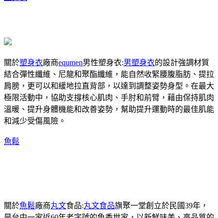
關於
塑身衣
廠商
equmen
男性塑身衣:
男塑身衣
的設計強調材質
結合彈性纖維、尼龍和聚酯纖維，能自然收緊腰腹脂肪、提拉
肩膀，更可以和緩地拉直背部，以達到調整姿勢身型。在最大
極限活動中，協助支撐核心肌肉、手肘和前臂，藉由保持肌肉
溫暖、提升身體機能和改善姿勢，幫助提升運動時的最佳肌能
和減少受傷風險。
魚鬆
關於
魚鬆
廠商
丸文
食品:
丸文食品
旗聚一堂創立於民國39年，
是台中一家近60年老字號的魚香世家，以新鮮味美、高品質的