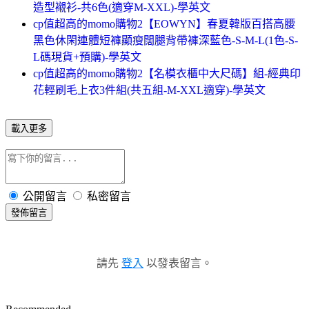
造型襯衫-共6色(適穿M-XXL)-學英文
cp值超高的momo購物2【EOWYN】春夏韓版百搭高腰
黑色休閑連體短褲顯瘦闊腿背帶褲深藍色-S-M-L(1色-S-
L碼現貨+預購)-學英文
cp值超高的momo購物2【名模衣櫃中大尺碼】組-經典印
花輕刷毛上衣3件組(共五組-M-XXL適穿)-學英文
載入更多
公開留言
私密留言
發佈留言
請先
登入
以發表留言。