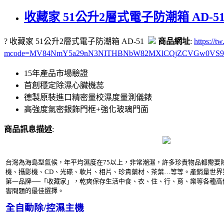
收藏家 51公升2層式電子防潮箱 AD-5
? 收藏家 51公升2層式電子防潮箱 AD-51
商品網址
:
https://t
mcode=MV84NmY5a29nN3NITHBNbW82MXlCQjZCVGw0VS96U2lHV3l
15年產品市場驗證
首創穩定除濕心臟機蕊
德製原裝進口精密量校濕度量測儀錶
高強度氣密銀飾門框+強化玻璃門面
商品訊息描述
:
台灣為海島型氣候，年平均濕度在75以上，非常潮濕，許多珍貴物品都需要
機、攝影機、CD、光碟、軟片、相片、珍貴藥材、茶葉…等等。產銷量世界
第一品牌──「收藏家」，乾爽保存生活中食、衣、住、行、育、樂等各種高
害問題的最佳選擇。
全自動除/控濕主機