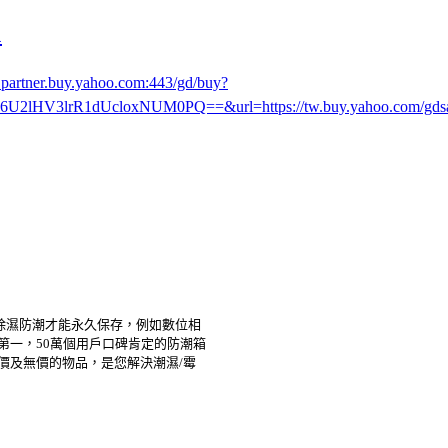
1
w.partner.buy.yahoo.com:443/gd/buy?
rR1dUcloxNUM0PQ==&url=https://tw.buy.yahoo.com/gdsale/
除濕防潮才能永久保存，例如數位相
第一，50萬個用戶口碑肯定的防潮箱
價及無價的物品，是您解決潮濕/霉