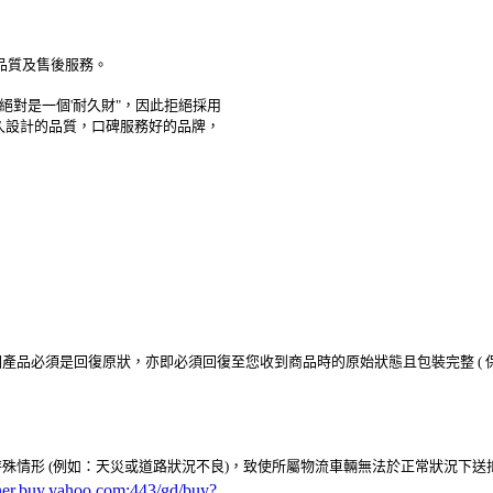
的品質及售後服務。
，絕對是一個'耐久財"，因此拒絕採用
久設計的品質，口碑服務好的品牌，
品必須是回復原狀，亦即必須回復至您收到商品時的原始狀態且包裝完整 ( 保
殊情形 (例如：天災或道路狀況不良)，致使所屬物流車輛無法於正常狀況下
rtner.buy.yahoo.com:443/gd/buy?