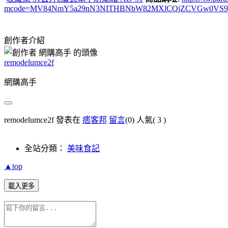
mcode=MV84NmY5a29nN3NITHBNbW82MXlCQjZCVGw0VS96U2lHV3l
創作者介紹
remodelumce2f
網購高手
remodelumce2f 發表在
痞客邦
留言
(0)
人氣(
3
)
全站分類：
美味食記
▲top
載入更多