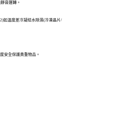
械靜音運轉。
2)如溫度差冷凝結水除濕(冷凍晶片/
濕度安全保護貴重物品。