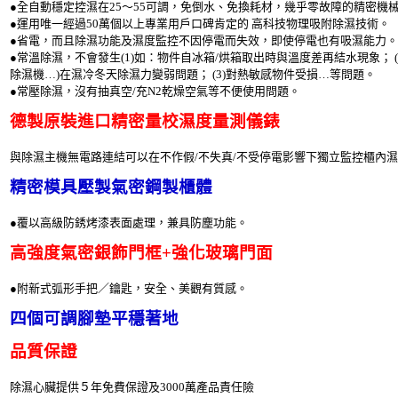
●全自動穩定控濕在25～55可調，免倒水、免換耗材，幾乎零故障的精密機
●運用唯一經過50萬個以上專業用戶口碑肯定的 高科技物理吸附除濕技術。
●省電，而且除濕功能及濕度監控不因停電而失效，即使停電也有吸濕能力。
●常溫除濕，不會發生(1)如：物件自冰箱/烘箱取出時與溫度差再結水現象； (
除濕機…)在濕冷冬天除濕力變弱問題； (3)對熱敏感物件受損…等問題。
●常壓除濕，沒有抽真空/充N2乾燥空氣等不便使用問題。
德製原裝進口精密量校濕度量測儀錶
與除濕主機無電路連結可以在不作假/不失真/不受停電影響下獨立監控櫃內
精密模具壓製氣密鋼製櫃體
●覆以高級防銹烤漆表面處理，兼具防塵功能。
高強度氣密銀飾門框+強化玻璃門面
●附新式弧形手把／鑰匙，安全、美觀有質感。
四個可調腳墊平穩著地
品質保證
除濕心臟提供５年免費保證及3000萬產品責任險