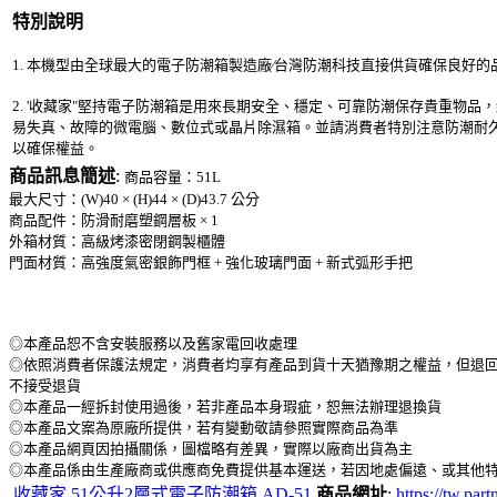
特別說明
1. 本機型由全球最大的電子防潮箱製造廠∕台灣防潮科技直接供貨確保良好
2. '收藏家"堅持電子防潮箱是用來長期安全、穩定、可靠防潮保存貴重物品
易失真、故障的微電腦、數位式或晶片除濕箱。並請消費者特別注意防潮耐
以確保權益。
商品訊息簡述
:
商品容量：51L
最大尺寸：(W)40 × (H)44 × (D)43.7 公分
商品配件：防滑耐磨塑鋼層板 × 1
外箱材質：高級烤漆密閉鋼製櫃體
門面材質：高強度氣密銀飾門框 + 強化玻璃門面 + 新式弧形手把
◎本產品恕不含安裝服務以及舊家電回收處理
◎依照消費者保護法規定，消費者均享有產品到貨十天猶豫期之權益，但退回產
不接受退貨
◎本產品一經拆封使用過後，若非產品本身瑕疵，恕無法辦理退換貨
◎本產品文案為原廠所提供，若有變動敬請參照實際商品為準
◎本產品網頁因拍攝關係，圖檔略有差異，實際以廠商出貨為主
◎本產品係由生產廠商或供應商免費提供基本運送，若因地處偏遠、或其他特
收藏家 51公升2層式電子防潮箱 AD-51
商品網址
:
https://tw.pa