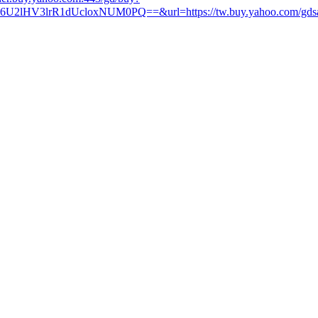
rR1dUcloxNUM0PQ==&url=https://tw.buy.yahoo.com/gdsale/